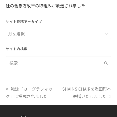
社の働き方改革の取組みが放送されました
サイト投稿アーカイブ
サ
イ
ト
サイト内検索
投
検
稿
送
索
信
ア
ー
カ
前
雑誌「カーグラフィッ
次
SHAINS CHAIRを海田町へ
イ
ク」に掲載されました
の
の
寄贈いたしました
ブ
投
投
稿:
稿: