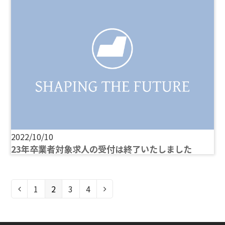
2022/10/10
23年卒業者対象求人の受付は終了いたしました
ペ
1
ペ
2
ペ
3
ペ
4
前
次
ー
ー
ー
ー
へ
へ
ジ
ジ
ジ
ジ