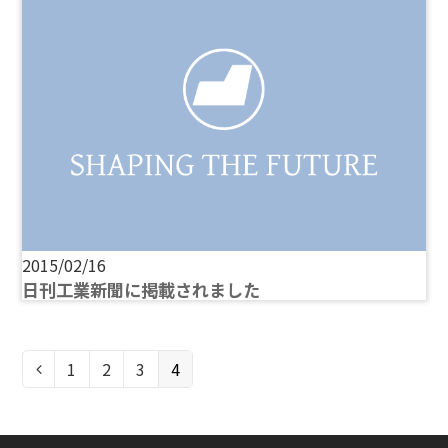
2015/02/16
日刊工業新聞に掲載されました
ペ
1
ペ
2
ペ
3
ペ
4
前
ー
ー
ー
ー
へ
ジ
ジ
ジ
ジ